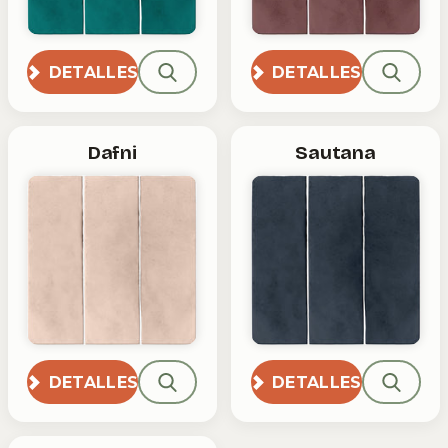
DETALLES
DETALLES
Dafni
Sautana
DETALLES
DETALLES