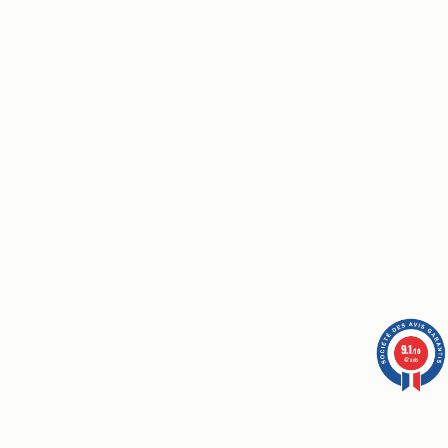
9.1
/10
42 avis