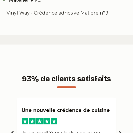
Matériel: PVC
Vinyl Way - Crédence adhésive Matière n°9
93% de clients satisfaits
Une nouvelle crédence de cuisine
Carr
Je suis ravie!! Super facile a poser, on
Je su