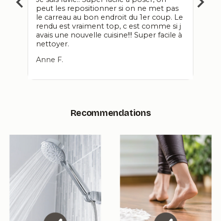
peut les repositionner si on ne met pas
décor
nyl
le carreau au bon endroit du 1er coup. Le
carre
isfaite
rendu est vraiment top, c est comme si j
touch
avais une nouvelle cuisine!!! Super facile à
coule
aire
nettoyer.
Danie
Anne F.
Recommendations